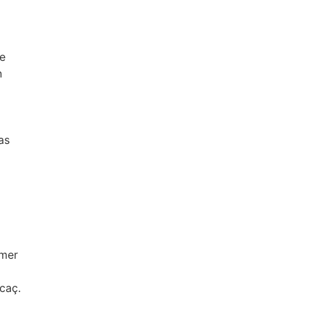
ue
n
as
imer
caç.